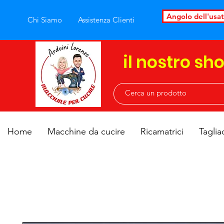
Angolo dell'usa
Chi Siamo
Assistenza Clienti
il nostro sh
Home
Macchine da cucire
Ricamatrici
Taglia