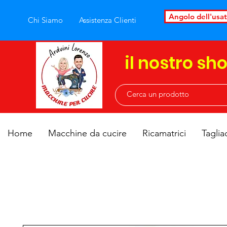
Angolo dell'usa
Chi Siamo
Assistenza Clienti
il nostro sh
Home
Macchine da cucire
Ricamatrici
Taglia