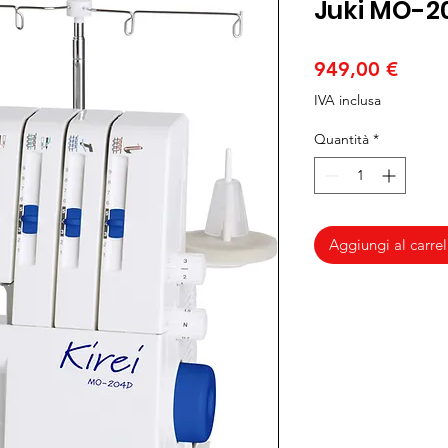
Juki MO-20
Prez
949,00 €
IVA inclusa
Quantità
*
Aggiungi al carrel