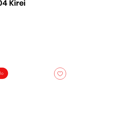
4 Kirei
zo
lo