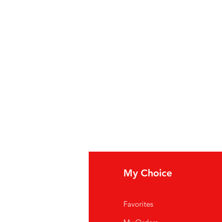
fo
My Choice
i Siamo
Favorites