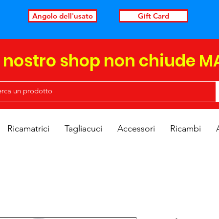
Angolo dell'usato
Gift Card
l nostro shop non chiude M
Ricamatrici
Tagliacuci
Accessori
Ricambi