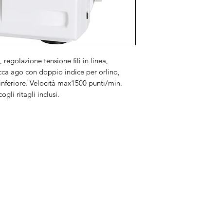
regolazione tensione fili in linea,
acca ago con doppio indice per orlino,
 inferiore. Velocità max1500 punti/min.
ogli ritagli inclusi.
Brand
In
Bernette
Ch