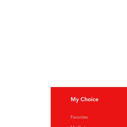
fo
My Choice
i Siamo
Favorites