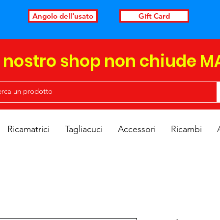
Angolo dell'usato
Gift Card
l nostro shop non chiude M
Ricamatrici
Tagliacuci
Accessori
Ricambi