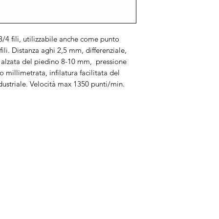
fili, utilizzabile anche come punto
ili. Distanza aghi 2,5 mm, differenziale,
alzata del piedino 8-10 mm, pressione
millimetrata, infilatura facilitata del
ndustriale. Velocità max 1350 punti/min.
Brand
In
Bernette
Ch