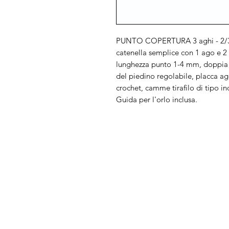
PUNTO COPERTURA 3 aghi - 2/3/4 
catenella semplice con 1 ago e 2 f
lunghezza punto 1-4 mm, doppia 
del piedino regolabile, placca ago 
crochet, camme tirafilo di tipo i
Guida per l'orlo inclusa.
Arduini
Menu
Lorenzo
Home