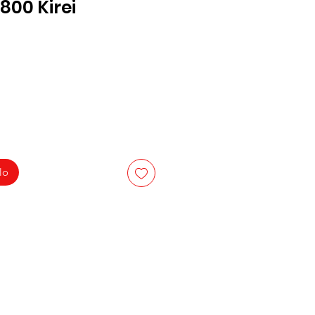
800 Kirei
zzo
lo