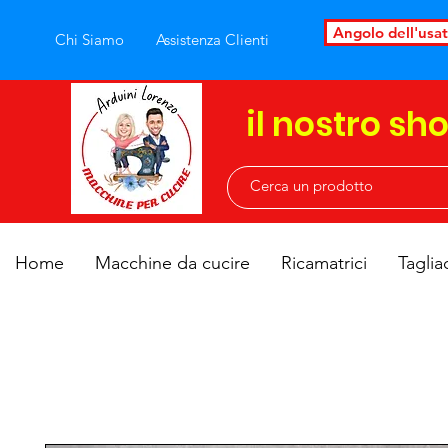
Angolo dell'usa
Chi Siamo
Assistenza Clienti
il nostro sh
Home
Macchine da cucire
Ricamatrici
Taglia