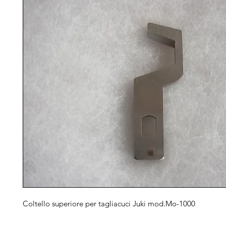
Coltello superiore per tagliacuci Juki mod.Mo-1000