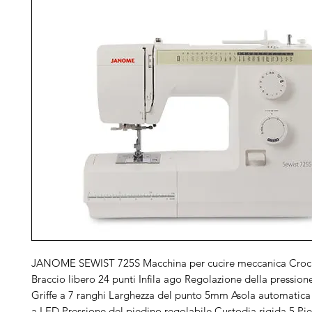
JANOME SEWIST 725S Macchina per cucire meccanica Croch
Braccio libero 24 punti Infila ago Regolazione della pression
Griffe a 7 ranghi Larghezza del punto 5mm Asola automatica
a LED Pressione del piedino regolabile Custodia rigida 5 Pie