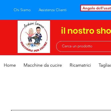
Angolo dell'usa
Chi Siamo
Assistenza Clienti
il nostro sh
Home
Macchine da cucire
Ricamatrici
Taglia