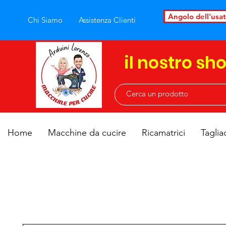
Angolo dell'usa
Chi Siamo
Assistenza Clienti
il nostro sh
Home
Macchine da cucire
Ricamatrici
Taglia