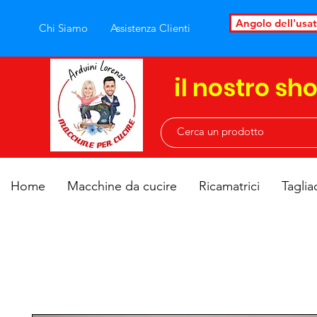
Angolo dell'usa
Chi Siamo
Assistenza Clienti
il nostro sh
Home
Macchine da cucire
Ricamatrici
Taglia