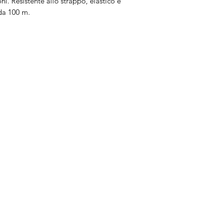
oni. Resistente allo strappo, elastico e
da 100 m.
Brand
In
Bernette
Ch
cire
Bernina
Ass
Brother
Do
Janome
Juki
Gritzner