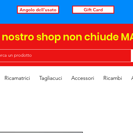
Angolo dell'usato
Gift Card
l nostro shop non chiude M
Ricamatrici
Tagliacuci
Accessori
Ricambi