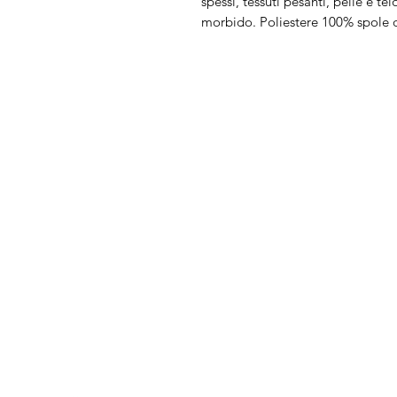
spessi, tessuti pesanti, pelle e tel
morbido. Poliestere 100% spole 
Arduini
Menu
Lorenzo
Home
Macchine da cu
Serve Aiuto?
Ricamatrici
Visita
Assistenza Clienti
Tagliacuci
o chiamaci al numero
Accessori
+39.0381347830
Ricambi