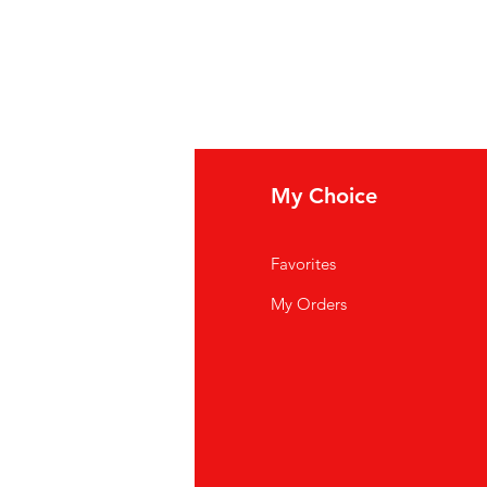
fo
My Choice
i Siamo
Favorites
istenza Clienti
My Orders
ve Siamo