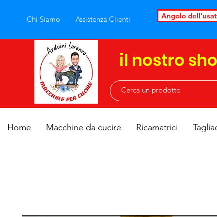
Angolo dell'usa
Chi Siamo
Assistenza Clienti
il nostro sh
Home
Macchine da cucire
Ricamatrici
Taglia