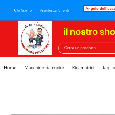
Angolo dell'usa
Chi Siamo
Assistenza Clienti
il nostro sh
Home
Macchine da cucire
Ricamatrici
Taglia