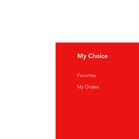
fo
My Choice
i Siamo
Favorites
istenza Clienti
My Orders
ve Siamo