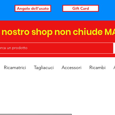
Angolo dell'usato
Gift Card
l nostro shop non chiude M
Ricamatrici
Tagliacuci
Accessori
Ricambi