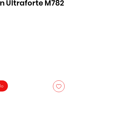
 Ultraforte M782
lo