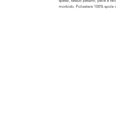
spessi, tessuti pesanti, pelle e tel
morbido. Poliestere 100% spole 
Arduini
Menu
Lorenzo
Home
Macchine da cu
Serve Aiuto?
Ricamatrici
Visita
Assistenza Clienti
Tagliacuci
o chiamaci al numero
Accessori
+39.0381347830
Ricambi