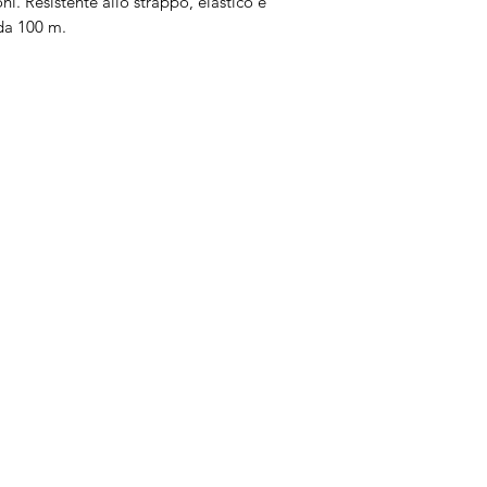
oni. Resistente allo strappo, elastico e
da 100 m.
Brand
In
Bernette
Ch
cire
Bernina
Ass
Brother
Do
Janome
Juki
Gritzner