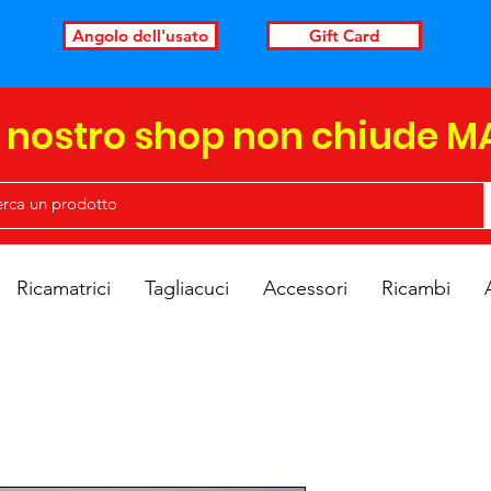
Angolo dell'usato
Gift Card
l nostro shop non chiude M
Ricamatrici
Tagliacuci
Accessori
Ricambi