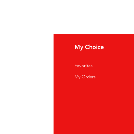
fo
My Choice
i Siamo
Favorites
istenza Clienti
My Orders
ve Siamo