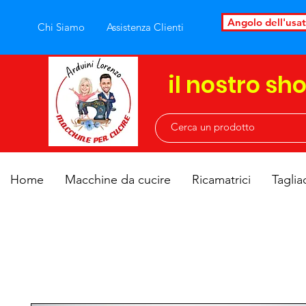
Angolo dell'usa
Chi Siamo
Assistenza Clienti
il nostro sh
Home
Macchine da cucire
Ricamatrici
Taglia