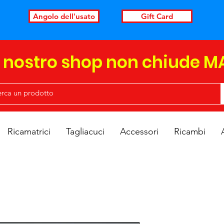
Angolo dell'usato
Gift Card
l nostro shop non chiude M
Ricamatrici
Tagliacuci
Accessori
Ricambi