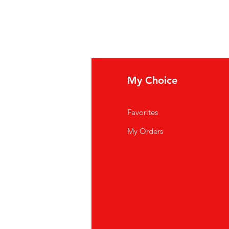
fo
My Choice
i Siamo
Favorites
istenza Clienti
My Orders
ve Siamo