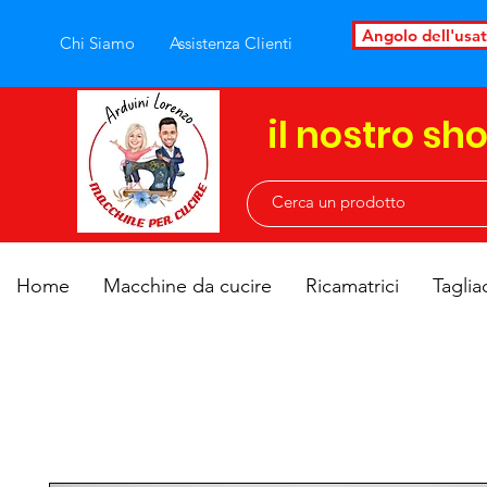
Angolo dell'usa
Chi Siamo
Assistenza Clienti
il nostro sh
Home
Macchine da cucire
Ricamatrici
Taglia