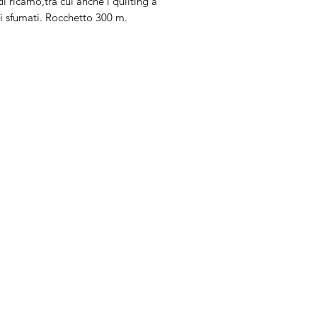
di ricamo,tra cui anche i quilting a
i sfumati. Rocchetto 300 m.
Brand
In
Bernette
Ch
cire
Bernina
Ass
Brother
Do
Janome
Juki
Gritzner