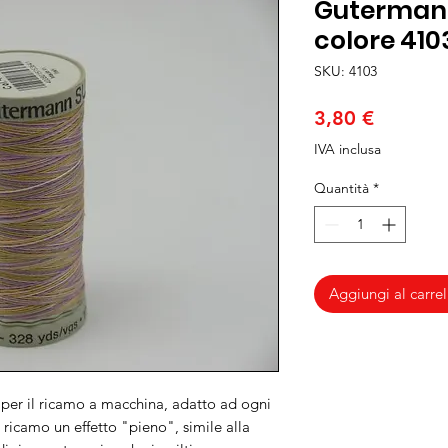
Gutermann
colore 410
SKU: 4103
Prezzo
3,80 €
IVA inclusa
Quantità
*
Aggiungi al carrel
 per il ricamo a macchina, adatto ad ogni
al ricamo un effetto "pieno", simile alla