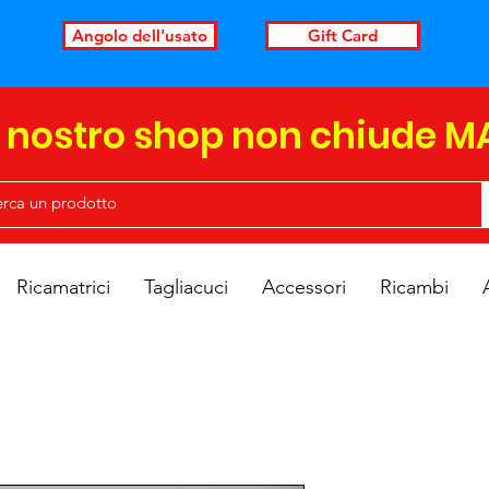
Angolo dell'usato
Gift Card
l nostro shop non chiude M
Ricamatrici
Tagliacuci
Accessori
Ricambi