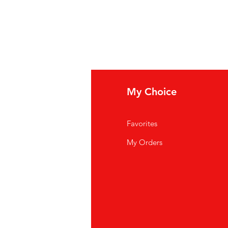
fo
My Choice
i Siamo
Favorites
istenza Clienti
My Orders
ve Siamo