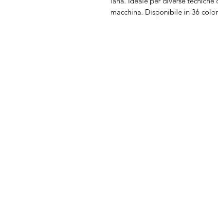
lana. Ideale per diverse tecniche 
macchina. Disponibile in 36 color
Arduini
Menu
Lorenzo
Home
Macchine da cu
Serve Aiuto?
Ricamatrici
Visita
Assistenza Clienti
Tagliacuci
o chiamaci al numero
Accessori
+39.0381347830
Ricambi