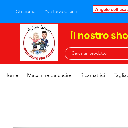
Angolo dell'usa
Chi Siamo
Assistenza Clienti
il nostro sh
Home
Macchine da cucire
Ricamatrici
Taglia