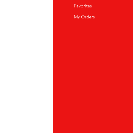
i Siamo
Favorites
istenza Clienti
My Orders
ve Siamo