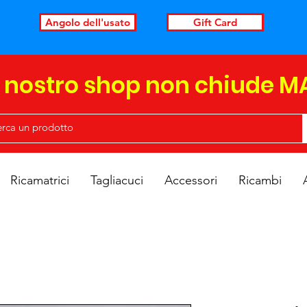
Angolo dell'usato
Gift Card
l nostro shop non chiude M
Ricamatrici
Tagliacuci
Accessori
Ricambi