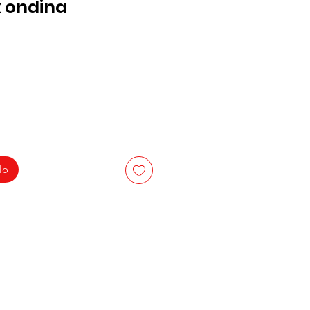
x ondina
lo