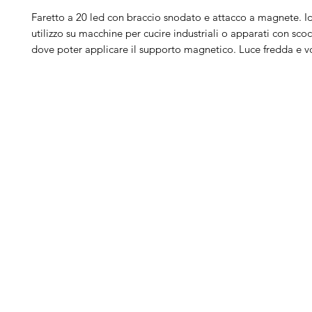
Faretto a 20 led con braccio snodato e attacco a magnete. I
utilizzo su macchine per cucire industriali o apparati con sco
dove poter applicare il supporto magnetico. Luce fredda e v
Arduini
Menu
B
Lorenzo
Home
Ber
Macchine da cucire
Ber
Serve Aiuto?
Ricamatrici
Bro
Visita
Assistenza Clienti
Tagliacuci
Ja
o chiamaci al numero
Accessori
Juk
+39.0381347830