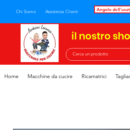
Angolo dell'usa
Chi Siamo
Assistenza Clienti
il nostro sh
Home
Macchine da cucire
Ricamatrici
Taglia