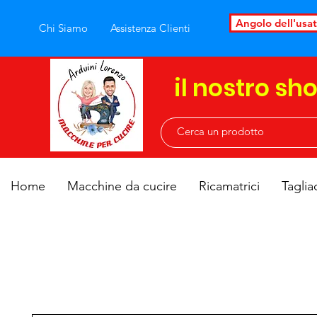
Angolo dell'usa
Chi Siamo
Assistenza Clienti
il nostro sh
Home
Macchine da cucire
Ricamatrici
Taglia