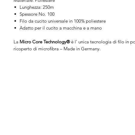
Materiale: Poliestere
Lunghezza: 250m
Spessore No. 100
Filo da cucito universale in 100% poliestere
Adatto per il cucito a macchina e a mano
La
Micro Core Technology®
è l‘ unica tecnologia di filo in p
ricoperto di microfibra – Made in Germany.
Arduini
Menu
B
Lorenzo
Home
Ber
Macchine da cucire
Ber
Serve Aiuto?