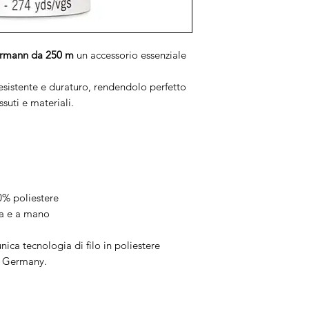
termann da 250 m
un accessorio essenziale
resistente e duraturo, rendendolo perfetto
suti e materiali.
00% poliestere
na e a mano
unica tecnologia di filo in poliestere
n Germany.