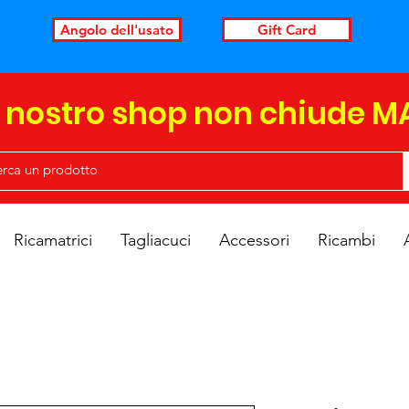
Angolo dell'usato
Gift Card
l nostro shop non chiude M
Ricamatrici
Tagliacuci
Accessori
Ricambi