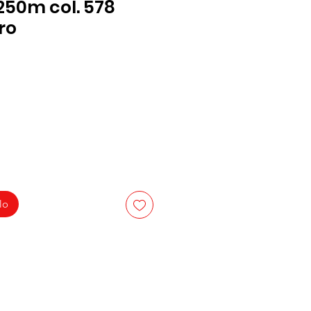
250m col. 578
ro
lo