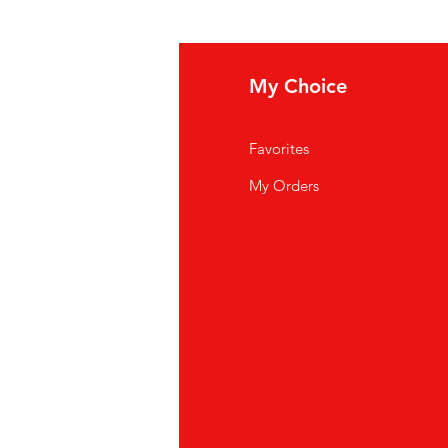
fo
My Choice
i Siamo
Favorites
istenza Clienti
My Orders
ve Siamo