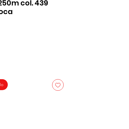
250m col. 439
oca
lo