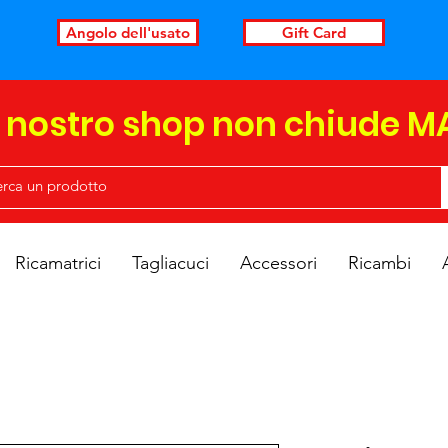
Angolo dell'usato
Gift Card
l nostro shop non chiude M
Ricamatrici
Tagliacuci
Accessori
Ricambi