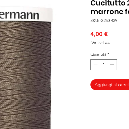
Cucitutto 
marrone f
SKU: G250-439
Prezzo
4,00 €
IVA inclusa
Quantità
*
Aggiungi al carrel