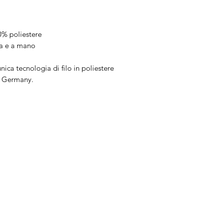
00% poliestere
na e a mano
unica tecnologia di filo in poliestere
n Germany.
Brand
In
Bernette
Ch
cire
Bernina
Ass