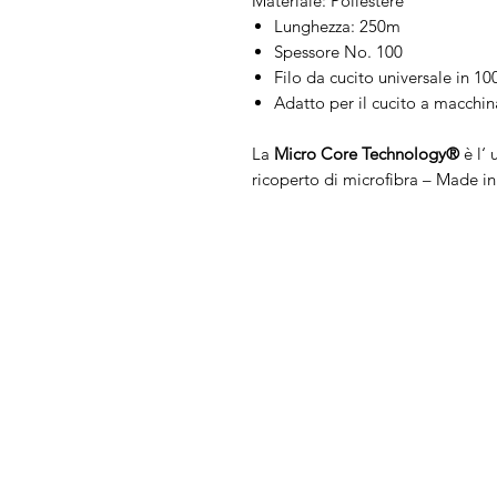
Materiale: Poliestere
Lunghezza: 250m
Spessore No. 100
Filo da cucito universale in 1
Adatto per il cucito a macchi
La
Micro Core Technology®
è l‘ 
ricoperto di microfibra – Made i
Arduini
Menu
Lorenzo
Home
Macchine da cu
Serve Aiuto?