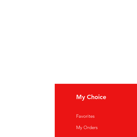
fo
My Choice
i Siamo
Favorites
istenza Clienti
My Orders