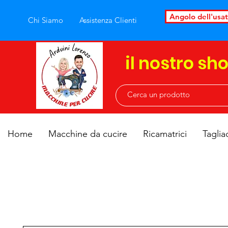
Angolo dell'usa
Chi Siamo
Assistenza Clienti
il nostro sh
Home
Macchine da cucire
Ricamatrici
Taglia