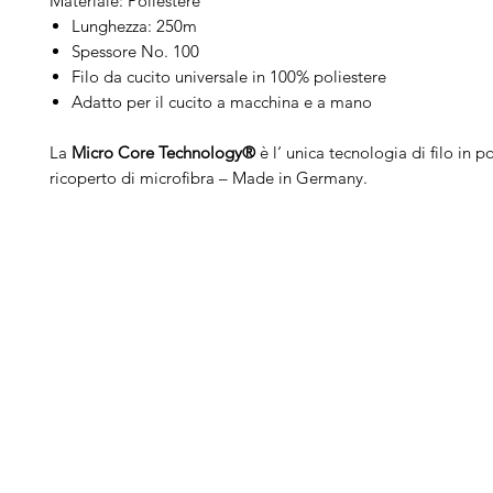
Materiale: Poliestere
Lunghezza: 250m
Spessore No. 100
Filo da cucito universale in 100% poliestere
Adatto per il cucito a macchina e a mano
La
Micro Core Technology®
è l‘ unica tecnologia di filo in p
ricoperto di microfibra – Made in Germany.
Arduini
Menu
B
Lorenzo
Home
Ber
Macchine da cucire
Ber
Serve Aiuto?