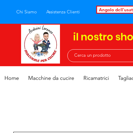
Angolo dell'usa
Chi Siamo
Assistenza Clienti
il nostro sh
Home
Macchine da cucire
Ricamatrici
Taglia