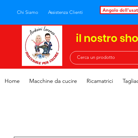
Angolo dell'usa
Chi Siamo
Assistenza Clienti
il nostro sh
Home
Macchine da cucire
Ricamatrici
Taglia