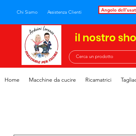
Angolo dell'usa
Chi Siamo
Assistenza Clienti
il nostro sh
Home
Macchine da cucire
Ricamatrici
Taglia