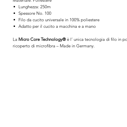
Materiale: Poliestere
Lunghezza: 250m
Spessore No. 100
Filo da cucito universale in 100% poliestere
Adatto per il cucito a macchina e a mano
La
Micro Core Technology®
è l‘ unica tecnologia di filo in p
ricoperto di microfibra – Made in Germany.
Arduini
Menu
B
Lorenzo
Home
Ber
Macchine da cucire
Ber
Serve Aiuto?