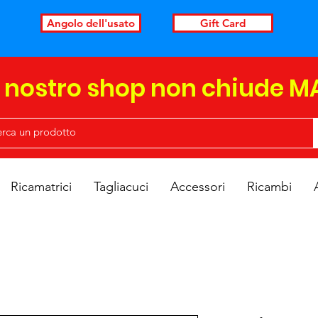
Angolo dell'usato
Gift Card
l nostro shop non chiude M
Ricamatrici
Tagliacuci
Accessori
Ricambi