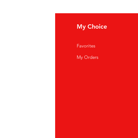
fo
My Choice
i Siamo
Favorites
istenza Clienti
My Orders
ve Siamo