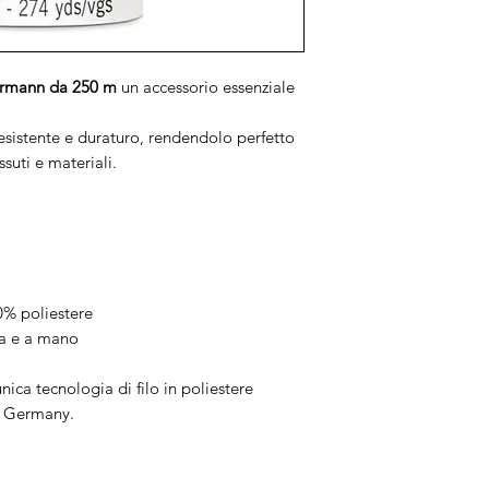
termann da 250 m
un accessorio essenziale
resistente e duraturo, rendendolo perfetto
suti e materiali.
00% poliestere
na e a mano
unica tecnologia di filo in poliestere
n Germany.