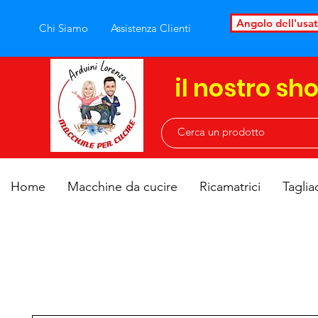
Angolo dell'usa
Chi Siamo
Assistenza Clienti
il nostro sh
Home
Macchine da cucire
Ricamatrici
Taglia