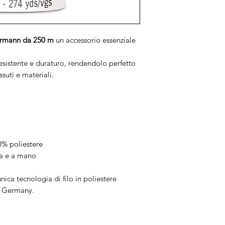
termann da 250 m
un accessorio essenziale
resistente e duraturo, rendendolo perfetto
suti e materiali.
00% poliestere
na e a mano
unica tecnologia di filo in poliestere
n Germany.