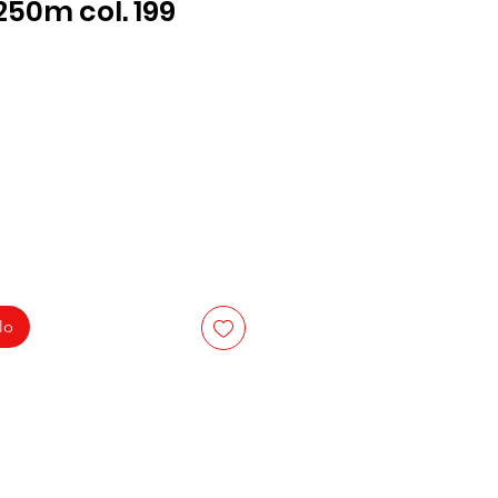
250m col. 199
lo