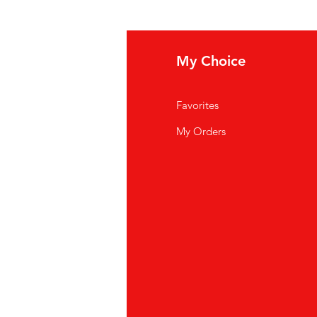
fo
My Choice
i Siamo
Favorites
istenza Clienti
My Orders
ve Siamo