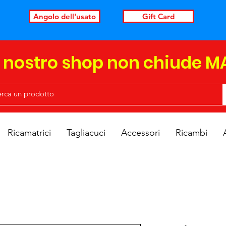
Angolo dell'usato
Gift Card
l nostro shop non chiude M
Ricamatrici
Tagliacuci
Accessori
Ricambi