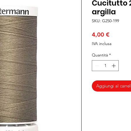
Cucitutto 
argilla
SKU: G250-199
Prezzo
4,00 €
IVA inclusa
Quantità
*
Aggiungi al carrel