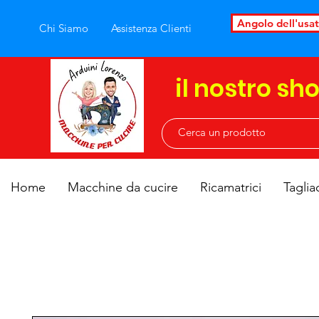
Angolo dell'usa
Chi Siamo
Assistenza Clienti
il nostro sh
Home
Macchine da cucire
Ricamatrici
Taglia