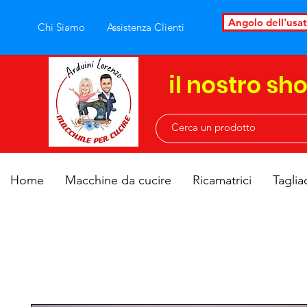
Angolo dell'usa
Chi Siamo
Assistenza Clienti
il nostro sh
Home
Macchine da cucire
Ricamatrici
Taglia