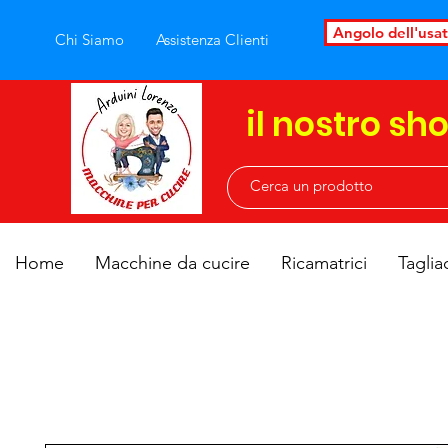
Angolo dell'usa
Chi Siamo
Assistenza Clienti
il nostro sh
Home
Macchine da cucire
Ricamatrici
Taglia