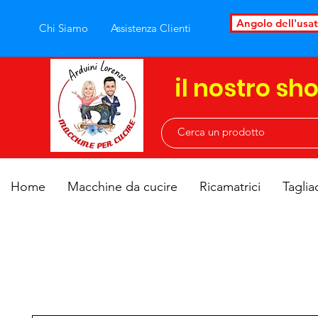
Angolo dell'usa
Chi Siamo
Assistenza Clienti
il nostro sh
Home
Macchine da cucire
Ricamatrici
Taglia