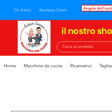
Angolo dell'usa
Chi Siamo
Assistenza Clienti
il nostro sh
Home
Macchine da cucire
Ricamatrici
Taglia