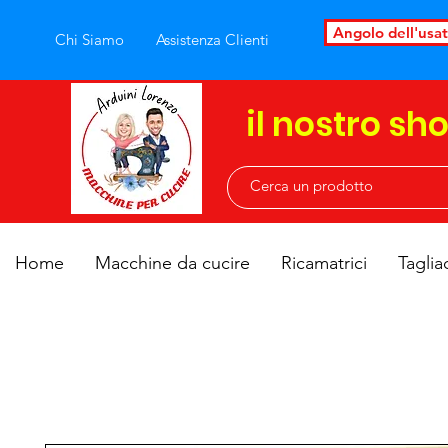
Angolo dell'usa
Chi Siamo
Assistenza Clienti
il nostro sh
Home
Macchine da cucire
Ricamatrici
Taglia