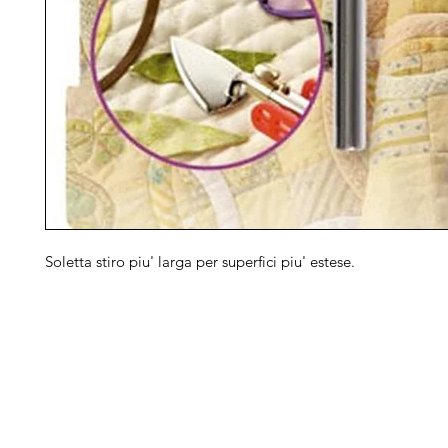
Soletta stiro piu' larga per superfici piu' estese.
Arduini
Menu
B