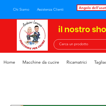
Angolo dell'usa
Chi Siamo
Assistenza Clienti
il nostro sh
Home
Macchine da cucire
Ricamatrici
Taglia