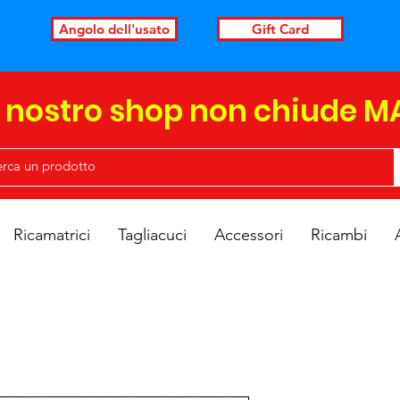
Angolo dell'usato
Gift Card
l nostro shop non chiude M
Ricamatrici
Tagliacuci
Accessori
Ricambi