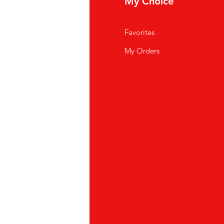
fo
My Choice
i Siamo
Favorites
istenza Clienti
My Orders
ve Siamo