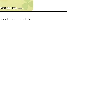
 per taglierine da 28mm.
Brand
In
Bernette
Ch
cire
Bernina
Ass
Brother
Do
Janome
Juki