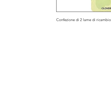
Confezione di 2 lame di ricambio
Arduini
Menu
Lorenzo
Home
Macchine da cu
Serve Aiuto?
Ricamatrici
Visita
Assistenza Clienti
Tagliacuci
o chiamaci al numero
Accessori