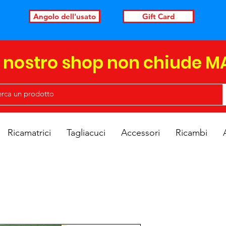
Angolo dell'usato
Gift Card
l nostro shop non chiude M
Ricamatrici
Tagliacuci
Accessori
Ricambi