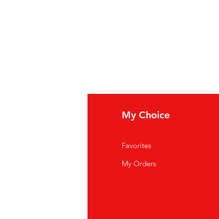
fo
My Choice
i Siamo
Favorites
istenza Clienti
My Orders
ve Siamo