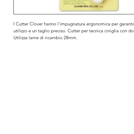
I Cutter Clover hanno l'impugnatura ergonomica per garantir
utilizzo e un taglio preciso. Cutter per tecnica ciniglia con d
Utilizza lame di ricambio 28mm.
Arduini
Menu
B
Lorenzo
Home
Ber
Macchine da cucire
Ber
Serve Aiuto?
Ricamatrici
Bro
Visita
Assistenza Clienti