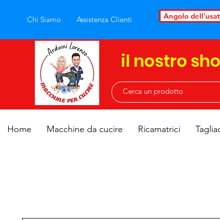
Angolo dell'usa
Chi Siamo
Assistenza Clienti
il nostro sh
Home
Macchine da cucire
Ricamatrici
Taglia