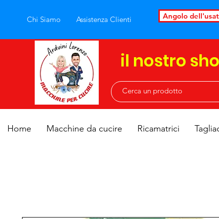
Angolo dell'usa
Chi Siamo
Assistenza Clienti
il nostro sh
Home
Macchine da cucire
Ricamatrici
Taglia