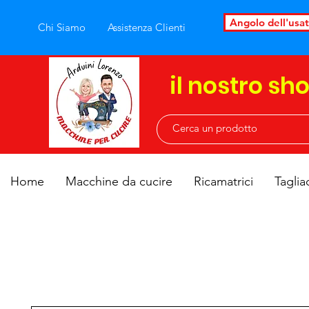
Angolo dell'usa
Chi Siamo
Assistenza Clienti
il nostro sh
Home
Macchine da cucire
Ricamatrici
Taglia