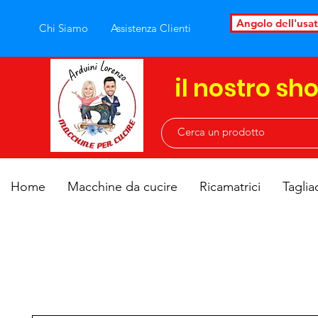
Angolo dell'usa
Chi Siamo
Assistenza Clienti
il nostro sh
Home
Macchine da cucire
Ricamatrici
Taglia