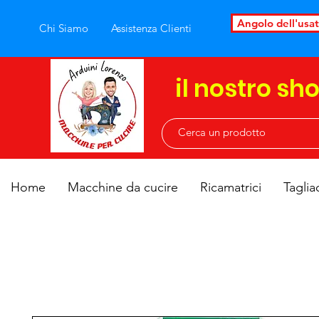
Angolo dell'usa
Chi Siamo
Assistenza Clienti
il nostro sh
Home
Macchine da cucire
Ricamatrici
Taglia