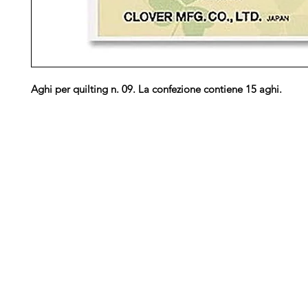
Aghi per quilting n. 09. La confezione contiene 15 aghi.
Arduini
Menu
B
Lorenzo
Home
Ber
Macchine da cucire
Ber
Serve Aiuto?
Ricamatrici
Bro
Visita
Assistenza Clienti