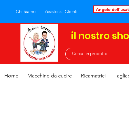
Angolo dell'usa
Chi Siamo
Assistenza Clienti
il nostro sh
Home
Macchine da cucire
Ricamatrici
Taglia