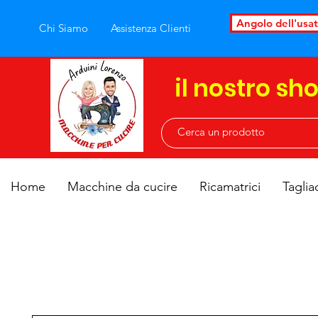
Angolo dell'usa
Chi Siamo
Assistenza Clienti
il nostro sh
Home
Macchine da cucire
Ricamatrici
Taglia