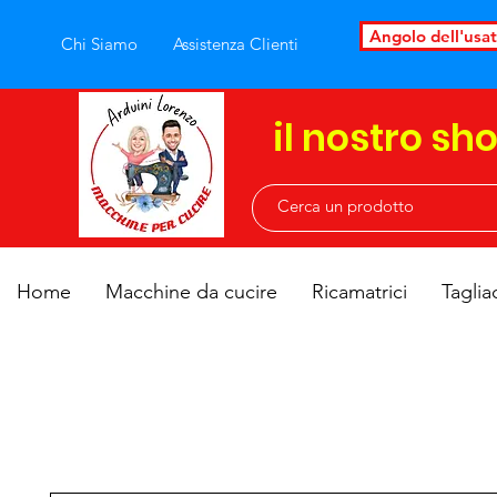
Angolo dell'usa
Chi Siamo
Assistenza Clienti
il nostro sh
Home
Macchine da cucire
Ricamatrici
Taglia