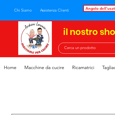
Angolo dell'usa
Chi Siamo
Assistenza Clienti
il nostro sh
Home
Macchine da cucire
Ricamatrici
Taglia