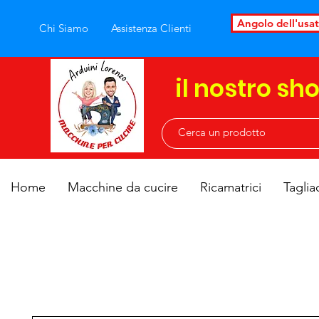
Angolo dell'usa
Chi Siamo
Assistenza Clienti
il nostro sh
Home
Macchine da cucire
Ricamatrici
Taglia