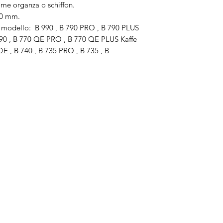
come organza o schiffon.
00 mm.
a modello: B 990 , B 790 PRO , B 790 PLUS
 790 , B 770 QE PRO , B 770 QE PLUS Kaffe
E , B 740 , B 735 PRO , B 735 , B
Brand
In
Bernette
Ch
cire
Bernina
Ass
Brother
Do