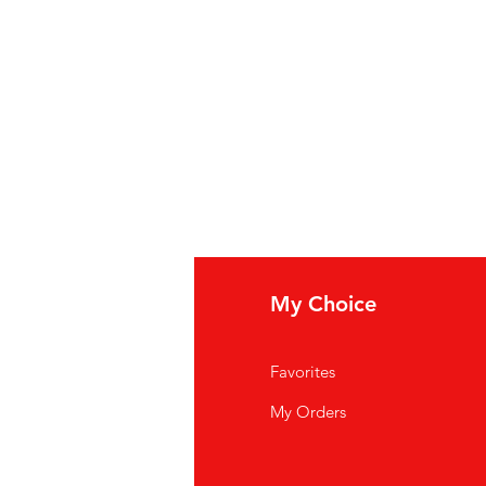
fo
My Choice
i Siamo
Favorites
istenza Clienti
My Orders
ve Siamo