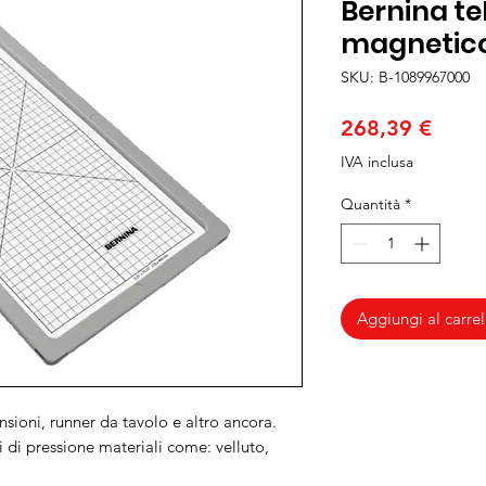
Bernina te
magnetic
SKU: B-1089967000
Prez
268,39 €
IVA inclusa
Quantità
*
Aggiungi al carrel
nsioni, runner da tavolo e altro ancora.
i di pressione materiali come: velluto,