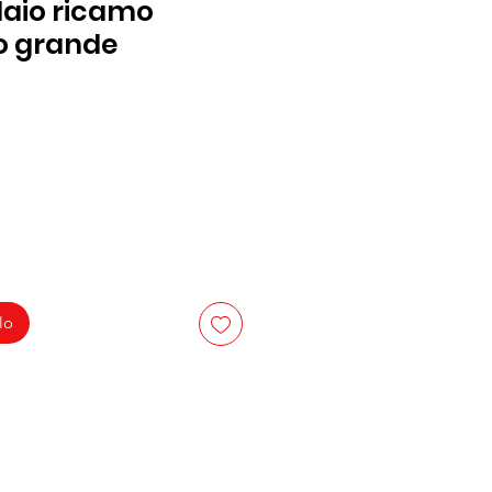
laio ricamo
o grande
zo
lo