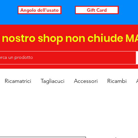
Angolo dell'usato
Gift Card
l nostro shop non chiude M
Ricamatrici
Tagliacuci
Accessori
Ricambi