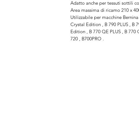
Adatto anche per tessuti sottili 
Area massima di ricamo 210 x 4
Utilizzabile per macchine Bernin
Crystal Edition , B 790 PLUS , B
Edition , B 770 QE PLUS , B 770 Q
720 , B700PRO .
Arduini
Menu
Lorenzo
Home
Macchine da cu
Serve Aiuto?
Ricamatrici
Visita
Assistenza Clienti